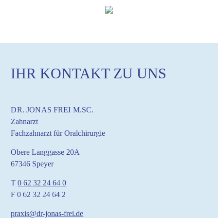
IHR KONTAKT ZU UNS
DR. JONAS FREI M.SC.
Zahnarzt
Fachzahnarzt für Oralchirurgie
Obere Langgasse 20A
67346 Speyer
T
0 62 32 24 64 0
F 0 62 32 24 64 2
praxis@dr-jonas-frei.de